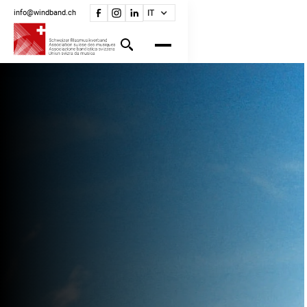
info@windband.ch
IT