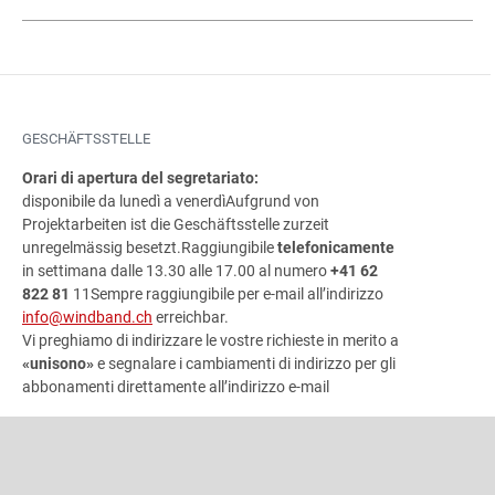
GESCHÄFTSSTELLE
Orari di apertura del segretariato:
disponibile da lunedì a venerdì
Aufgrund von
Projektarbeiten ist die Geschäftsstelle zurzeit
unregelmässig besetzt.
Raggiungibile
telefonicamente
in settimana dalle 13.30 alle 17.00 al numero
+41 62
822 81
11Sempre raggiungibile per e-mail all’indirizzo
info@windband.ch
erreichbar.
Vi preghiamo di indirizzare le vostre richieste in merito a
«unisono»
e segnalare i cambiamenti di indirizzo per gli
abbonamenti direttamente all’indirizzo e-mail
INDIRIZZO
Associazione bandistica svizzera