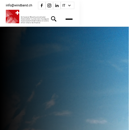
info@windband.ch
IT