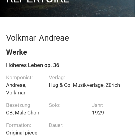
Volkmar
Andreae
Werke
Höheres Leben op. 36
Komponist:
Verlag:
Andreae,
Hug & Co. Musikverlage, Zürich
Volkmar
Besetzung:
Solo:
Jahr:
CB, Male Choir
1929
Formation:
Dauer:
Original piece