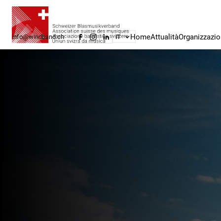
Home
Attualità
Organizzazi
info@windband.ch
IT