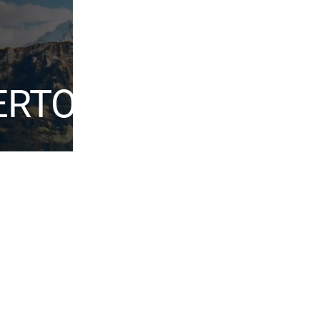
ERTOIRE
Werke
Salidada