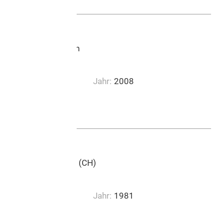
Lucerne Music Edition
ph
Jahr:
2008
0:05:41
Emil Ruh Musikverlag (CH)
Jahr:
1981