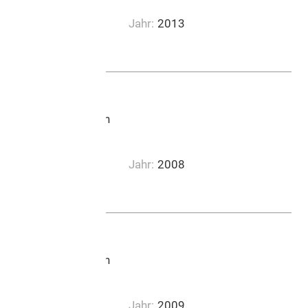
ph
Jahr:
2013
0:03:17
Lucerne Music Edition
Jahr:
2008
0:05:16
Lucerne Music Edition
Jahr:
2009