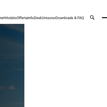
one
Hitobito
Offerta
InfoDesk
Unisono
Downloads & FAQ