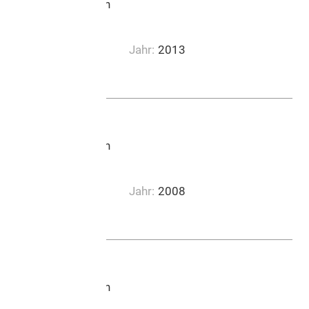
Lucerne Music Edition
Jahr:
2013
0:03:17
Lucerne Music Edition
Jahr:
2008
0:03:38
Lucerne Music Edition