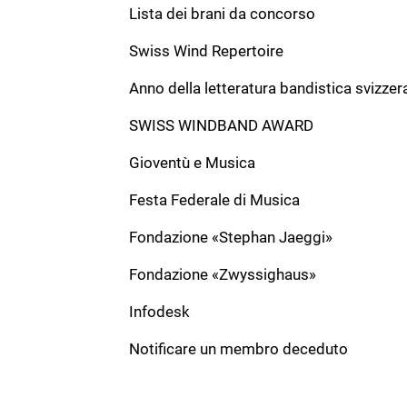
Lista dei brani da concorso
Formation:
Original piece
Dauer:
0
Swiss Wind Repertoire
Fusion
Anno della letteratura bandistica svizzer
Komponist:
Casanova, Gion
Verlag:
SWISS WINDBAND AWARD
Andrea
Gioventù e Musica
Besetzung:
BB
Solo:
Festa Federale di Musica
Formation:
Original piece
Dauer:
0
Fondazione «Stephan Jaeggi»
Antruras
Fondazione «Zwyssighaus»
Komponist:
Casanova, Gion
Verlag:
Infodesk
Andrea
Notificare un membro deceduto
Besetzung:
CB, BB
Solo:
Formation:
Original piece
Dauer:
0