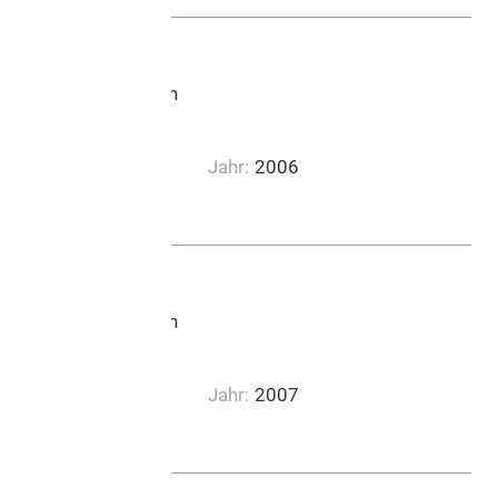
Lucerne Music Edition
Jahr:
2006
0:05:33
Lucerne Music Edition
Jahr:
2007
0:03:49