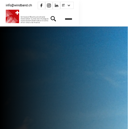
info@windband.ch
IT