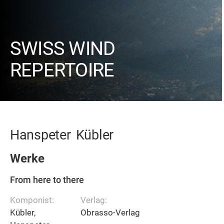
SWISS WIND
REPERTOIRE
Hanspeter
Kübler
Werke
From here to there
Komponist:
Verlag:
Kübler,
Obrasso-Verlag