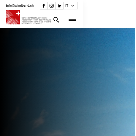
info@windband.ch
IT