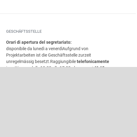
GESCHÄFTSSTELLE
Orari di apertura del segretariato:
disponibile da lunedì a venerdì
Aufgrund von
Projektarbeiten ist die Geschäftsstelle zurzeit
unregelmässig besetzt.
Raggiungibile
telefonicamente
in settimana dalle 13.30 alle 17.00 al numero
+41 62
822 81
11Sempre raggiungibile per e-mail all’indirizzo
info@windband.ch
erreichbar.
Vi preghiamo di indirizzare le vostre richieste in merito a
«unisono»
e segnalare i cambiamenti di indirizzo per gli
abbonamenti direttamente all’indirizzo e-mail
INDIRIZZO
Associazione bandistica svizzera
Gönhardweg 32