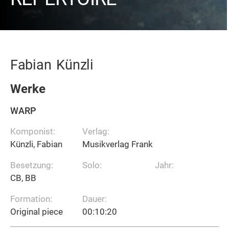
Fabian
Künzli
Werke
WARP
Komponist:
Verlag:
Künzli, Fabian
Musikverlag Frank
Besetzung:
Solo:
Jahr:
CB, BB
Formation:
Dauer:
Original piece
00:10:20