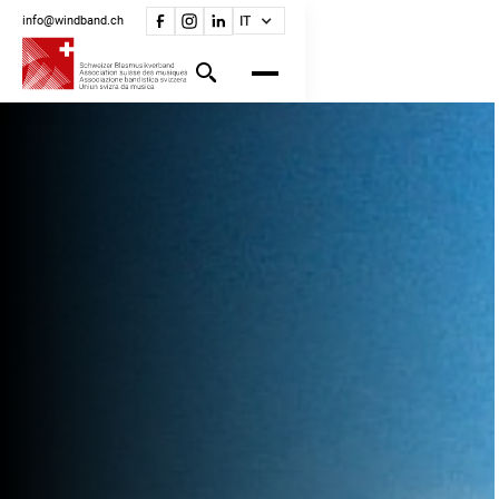
info@windband.ch
IT