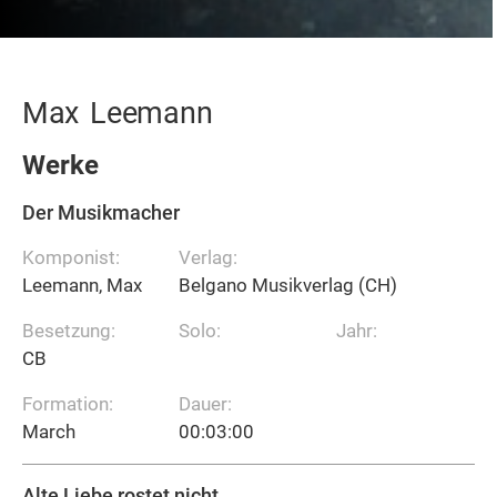
Max
Leemann
Werke
Der Musikmacher
Komponist:
Verlag:
Leemann, Max
Belgano Musikverlag (CH)
Besetzung:
Solo:
Jahr:
CB
Formation:
Dauer:
March
00:03:00
Alte Liebe rostet nicht