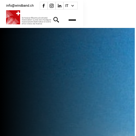
info@windband.ch
IT