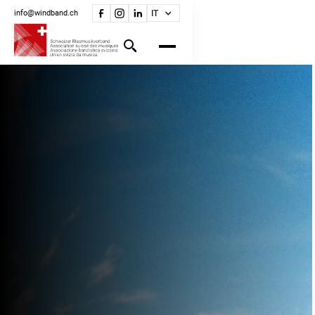
info@windband.ch
IT