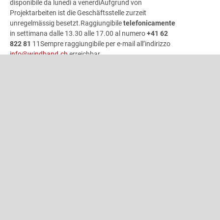
disponibile da lunedì a venerdì
Aufgrund von
Projektarbeiten ist die Geschäftsstelle zurzeit
unregelmässig besetzt.
Raggiungibile
telefonicamente
in settimana dalle 13.30 alle 17.00 al numero
+41 62
822 81
11Sempre raggiungibile per e-mail all’indirizzo
info@windband.ch
erreichbar.
Vi preghiamo di indirizzare le vostre richieste in merito a
«unisono»
e segnalare i cambiamenti di indirizzo per gli
abbonamenti direttamente all’indirizzo e-mail
INDIRIZZO
Associazione bandistica svizzera
Gönhardweg 32
5000 Aarau
+41 62 822 81 11
info@windband.ch