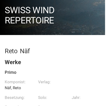
SWISS WIND
REPERTOIRE
Reto
Näf
Werke
Primo
Komponist:
Verlag:
Näf, Reto
Besetzung:
Solo:
Jahr: