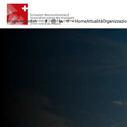
Home
Attualità
Organizzazi
info@windband.ch
IT