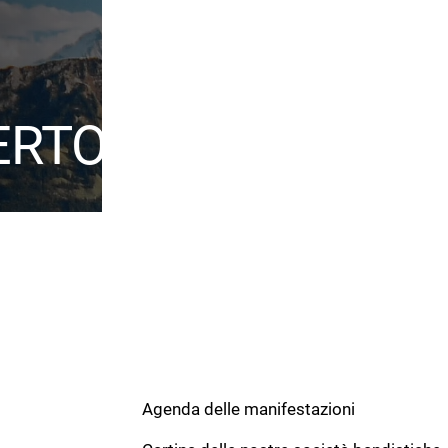
ERTOIRE
Werke
Agenda delle manifestazioni
Calanca