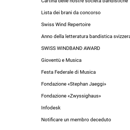
Cartina delle nostre società bandistiche
Komponist:
Rattaggi, Luigi
Verlag:
Lista dei brani da concorso
Besetzung:
CB
Solo:
Swiss Wind Repertoire
Formation:
March
Dauer:
Anno della letteratura bandistica svizzer
Carasole
SWISS WINDBAND AWARD
Komponist:
Rattaggi, Luigi
Verlag:
Gioventù e Musica
Besetzung:
CB
Solo:
Festa Federale di Musica
Formation:
March
Dauer:
0
Fondazione «Stephan Jaeggi»
Giubileo
Fondazione «Zwyssighaus»
Komponist:
Rattaggi, Luigi
Verlag:
Infodesk
Besetzung:
CB
Solo:
Notificare un membro deceduto