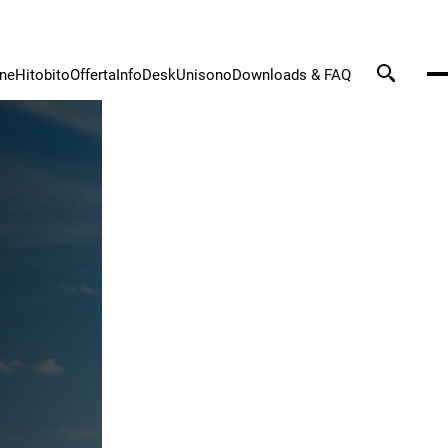
one
Hitobito
Offerta
InfoDesk
Unisono
Downloads & FAQ