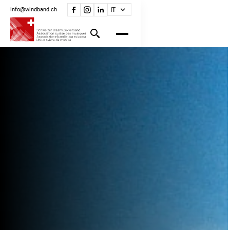
info@windband.ch
IT