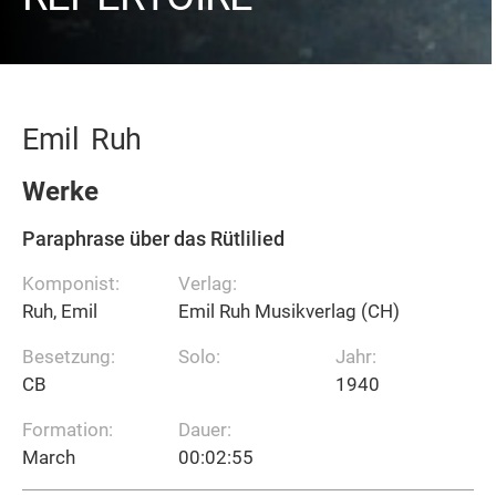
Emil
Ruh
Werke
Paraphrase über das Rütlilied
Komponist:
Verlag:
Ruh, Emil
Emil Ruh Musikverlag (CH)
Besetzung:
Solo:
Jahr:
CB
1940
Formation:
Dauer:
March
00:02:55