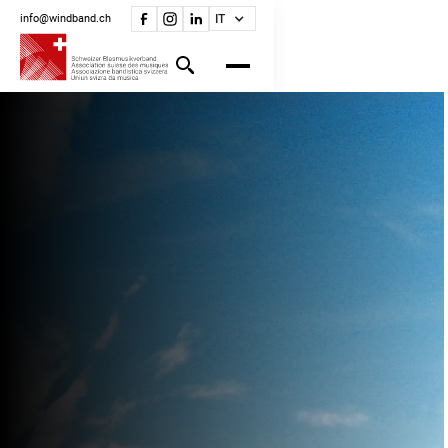
info@windband.ch
IT