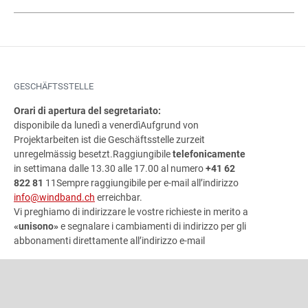
GESCHÄFTSSTELLE
Orari di apertura del segretariato:
disponibile da lunedì a venerdì
Aufgrund von
Projektarbeiten ist die Geschäftsstelle zurzeit
unregelmässig besetzt.
Raggiungibile
telefonicamente
in settimana dalle 13.30 alle 17.00 al numero
+41 62
822 81
11Sempre raggiungibile per e-mail all’indirizzo
info@windband.ch
erreichbar.
Vi preghiamo di indirizzare le vostre richieste in merito a
«unisono»
e segnalare i cambiamenti di indirizzo per gli
abbonamenti direttamente all’indirizzo e-mail
INDIRIZZO
Associazione bandistica svizzera