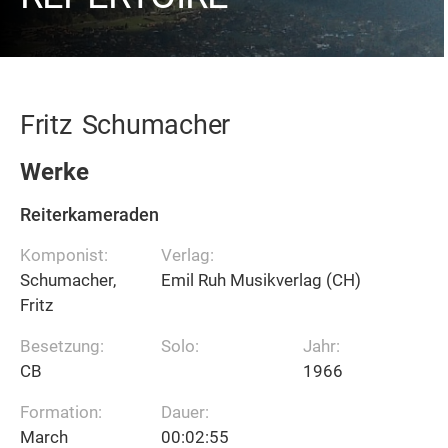
Fritz
Schumacher
Werke
Reiterkameraden
Komponist:
Verlag:
Schumacher,
Emil Ruh Musikverlag (CH)
Fritz
Besetzung:
Solo:
Jahr:
CB
1966
Formation:
Dauer:
March
00:02:55