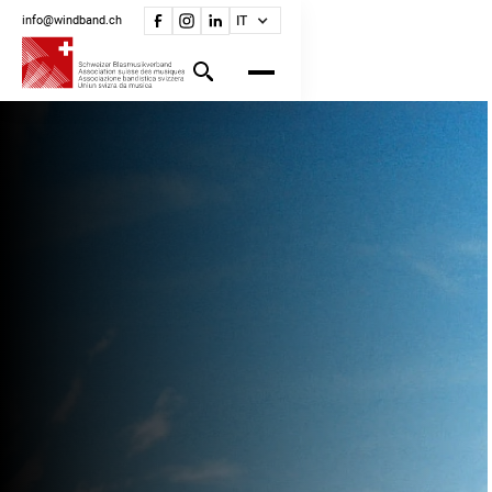
info@windband.ch
IT