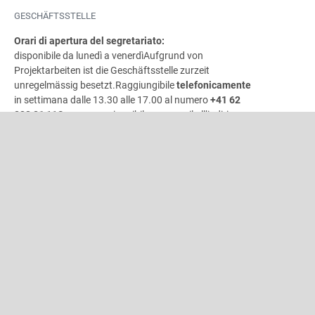
GESCHÄFTSSTELLE
Orari di apertura del segretariato:
disponibile da lunedì a venerdì
Aufgrund von
Projektarbeiten ist die Geschäftsstelle zurzeit
unregelmässig besetzt.
Raggiungibile
telefonicamente
in settimana dalle 13.30 alle 17.00 al numero
+41 62
822 81
11Sempre raggiungibile per e-mail all’indirizzo
info@windband.ch
erreichbar.
Vi preghiamo di indirizzare le vostre richieste in merito a
«unisono»
e segnalare i cambiamenti di indirizzo per gli
abbonamenti direttamente all’indirizzo e-mail
INDIRIZZO
Associazione bandistica svizzera
Gönhardweg 32
5000 Aarau
+41 62 822 81 11