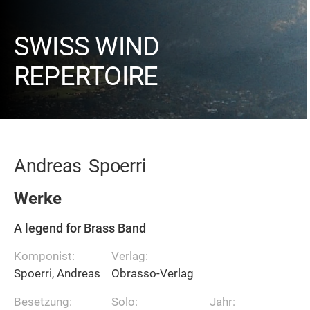
SWISS WIND
REPERTOIRE
Andreas
Spoerri
Werke
A legend for Brass Band
Komponist:
Verlag:
Spoerri, Andreas
Obrasso-Verlag
Besetzung:
Solo:
Jahr: