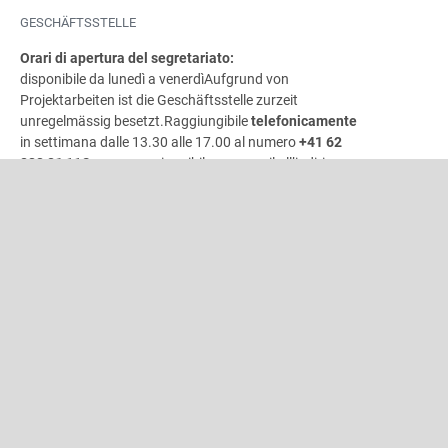
GESCHÄFTSSTELLE
Orari di apertura del segretariato:
disponibile da lunedì a venerdì
Aufgrund von
Projektarbeiten ist die Geschäftsstelle zurzeit
unregelmässig besetzt.
Raggiungibile
telefonicamente
in settimana dalle 13.30 alle 17.00 al numero
+41 62
822 81
11Sempre raggiungibile per e-mail all’indirizzo
info@windband.ch
erreichbar.
Vi preghiamo di indirizzare le vostre richieste in merito a
«unisono»
e segnalare i cambiamenti di indirizzo per gli
abbonamenti direttamente all’indirizzo e-mail
INDIRIZZO
Associazione bandistica svizzera
Gönhardweg 32
5000 Aarau
+41 62 822 81 11