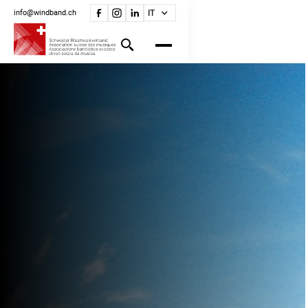
info@windband.ch
IT