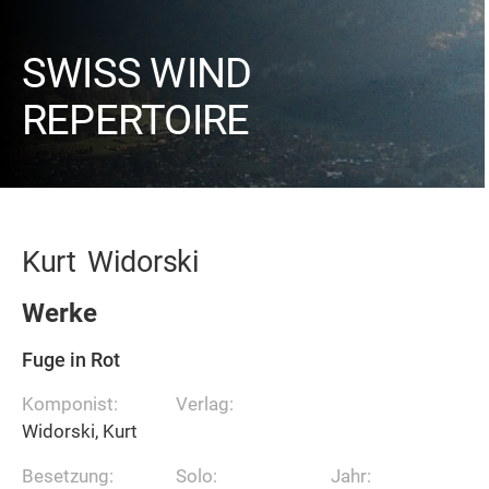
SWISS WIND
REPERTOIRE
Kurt
Widorski
Werke
Fuge in Rot
Komponist:
Verlag:
Widorski, Kurt
Besetzung:
Solo:
Jahr: