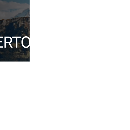
ERTOIRE
Werke
Juana of Castille