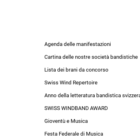
Komponist:
Baratto, Paolo
Verlag:
Besetzung:
BB
Solo:
Formation:
Original piece
Dauer:
0
Agenda delle manifestazioni
Toira
Cartina delle nostre società bandistiche
Komponist:
Baratto, Paolo
Verlag:
Lista dei brani da concorso
Besetzung:
BB
Solo:
Swiss Wind Repertoire
Formation:
Original piece
Dauer:
0
Anno della letteratura bandistica svizzer
Chorale
SWISS WINDBAND AWARD
Komponist:
Baratto, Paolo
Verlag:
Gioventù e Musica
Besetzung:
CB
Solo:
Festa Federale di Musica