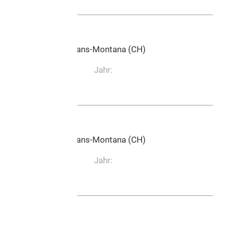
0:01:50
Edition Marc Reift, Crans-Montana (CH)
Jahr:
0:03:10
Edition Marc Reift, Crans-Montana (CH)
Jahr:
0:03:37