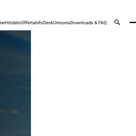
one
Hitobito
Offerta
InfoDesk
Unisono
Downloads & FAQ