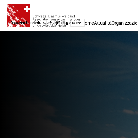
Home
Attualità
Organizzazi
info@windband.ch
IT