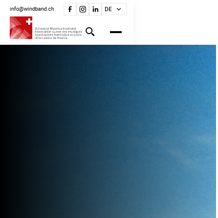
info@windband.ch
DE