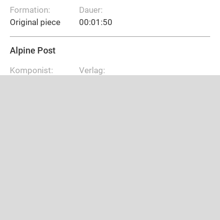
Formation:
Dauer:
Original piece
00:01:50
Alpine Post
Komponist:
Verlag:
Baratto, Paolo
Edition Marc Reift, Crans-Montana
(CH)
Besetzung:
Solo:
Jahr:
BB
Formation:
Dauer:
Original piece
00:03:10