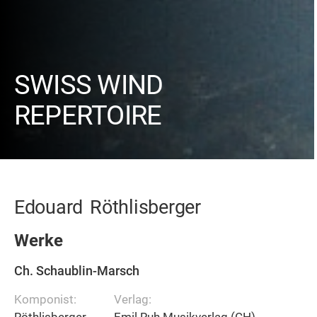
SWISS WIND
REPERTOIRE
Edouard
Röthlisberger
Werke
Ch. Schaublin-Marsch
Komponist:
Verlag:
Röthlisberger,
Emil Ruh Musikverlag (CH)