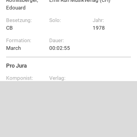
Edouard
Besetzung:
Solo:
Jahr:
CB
1978
Formation:
Dauer:
March
00:02:55
Pro Jura
Komponist:
Verlag:
Röthlisberger,
Emil Ruh Musikverlag (CH)
Edouard
Besetzung:
Solo:
Jahr:
CB
1978
Formation:
Dauer:
March