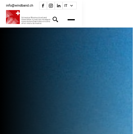
info@windband.ch
IT