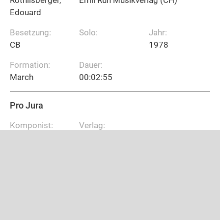
Edouard
Besetzung:
Solo:
Jahr:
CB
1978
Formation:
Dauer:
March
00:02:55
Pro Jura
Komponist:
Verlag:
Röthlisberger,
Emil Ruh Musikverlag (CH)
Edouard
Besetzung:
Solo:
Jahr:
CB
1978
Formation:
Dauer:
March