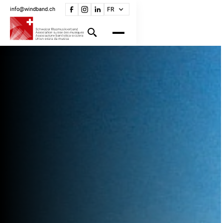
info@windband.ch
FR