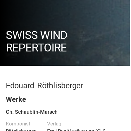
SWISS WIND
REPERTOIRE
Edouard
Röthlisberger
Werke
Ch. Schaublin-Marsch
Komponist:
Verlag:
Röthlisberger,
Emil Ruh Musikverlag (CH)