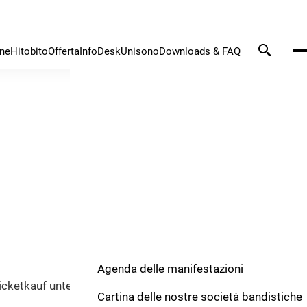
one
Hitobito
Offerta
InfoDesk
Unisono
Downloads & FAQ
Agenda delle manifestazioni
Ticketkauf unter www.bbkmf.ch
Cartina delle nostre società bandistiche