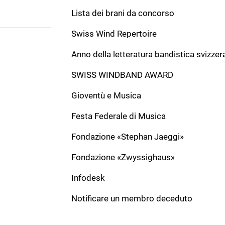
Lista dei brani da concorso
Swiss Wind Repertoire
Anno della letteratura bandistica svizzer
INDIRIZZO
SWISS WINDBAND AWARD
Associazione bandistica svizzera
Gönhardweg 32
Gioventù e Musica
5000 Aarau
+41 62 822 81 11
Festa Federale di Musica
info@windband.ch
Fondazione «Stephan Jaeggi»
Fondazione «Zwyssighaus»
Infodesk
Notificare un membro deceduto