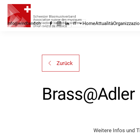
Home
Attualità
Organizzazi
info@windband.ch
IT
Zurück
Brass@Adler
Weitere Infos und 