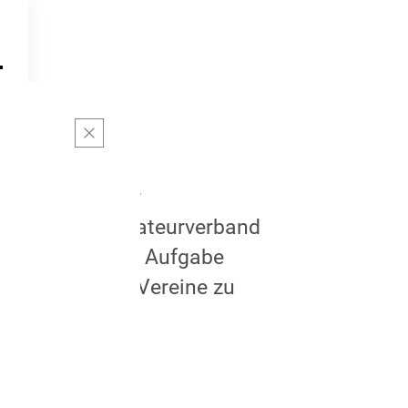
h der Schweizer
ls grösster Amateurverband
 Mitglieder) zur Aufgabe
sik und deren Vereine zu