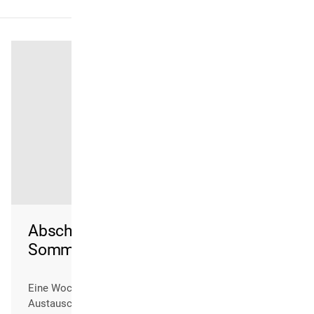
Abschlusskonzert Internationale
Sommerakademie Marktoberdorf
Eine Woche intensiver Probenarbeit, musikalischen
Austauschs und gemeinsamen Musizierens findet am