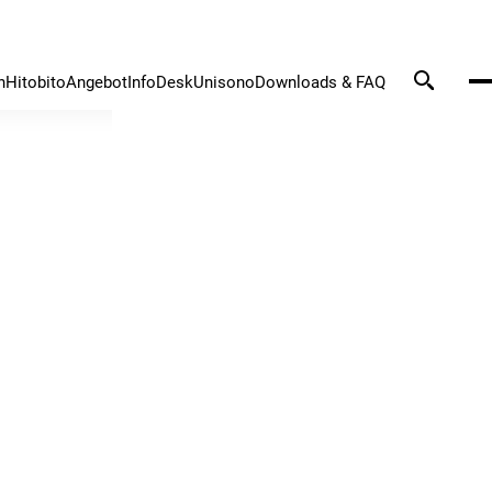
n
Hitobito
Angebot
InfoDesk
Unisono
Downloads & FAQ
Seit 1862 hat es sic
Blasmusikverband a
der Schweiz (54 000
gemacht, die Blasmu
unterstützen.
Mehr erfahren