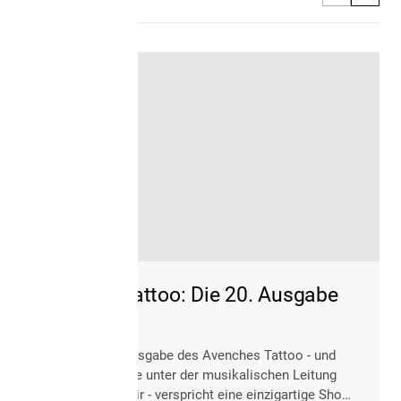
Avenches Tattoo: Die 20. Ausgabe
Die zwanzigste Ausgabe des Avenches Tattoo - und
zugleich die zehnte unter der musikalischen Leitung
von Étienne Mounir - verspricht eine einzigartige Show