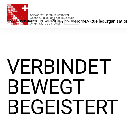
Home
Aktuelles
Organisatio
info@windband.ch
DE
VERBINDET
BEWEGT
BEGEISTERT