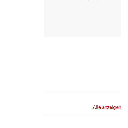
aus einer raffinierten Mischung renommierter
ausländischer Formationen und Schweizer Perlen.
Alle anzeigen