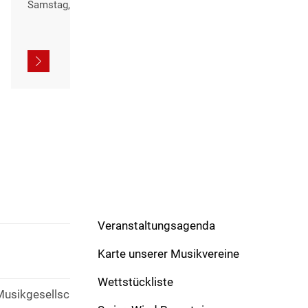
Samstag, 8. August 2026, ihren Höhepunkt im
öffentlichen Abschlusskonzert der 38. Internationalen
Sommerakademie für sinfonisches Blasorchester in
der Bayerischen Musikakademie Marktoberdorf.
Veranstaltungsagenda
Karte unserer Musikvereine
Wettstückliste
Musikgesellschaft Safnern