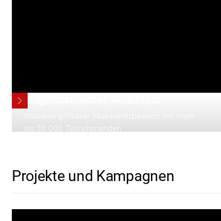
Eidgenössisches Musikfest
Weltweit grösster Musikwettbewerb mit mehr
als 30 000 Teilnehmenden
Projekte und Kampagnen