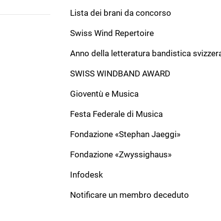
Lista dei brani da concorso
Swiss Wind Repertoire
INDIRIZZO
Anno della letteratura bandistica svizzer
Associazione bandistica svizzera
Gönhardweg 32
SWISS WINDBAND AWARD
5000 Aarau
Gioventù e Musica
+41 62 822 81 11
Festa Federale di Musica
info@windband.ch
Fondazione «Stephan Jaeggi»
Fondazione «Zwyssighaus»
Infodesk
Notificare un membro deceduto