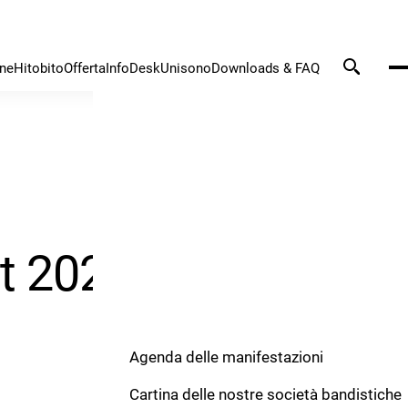
one
Hitobito
Offerta
InfoDesk
Unisono
Downloads & FAQ
t 2026
Agenda delle manifestazioni
Cartina delle nostre società bandistiche