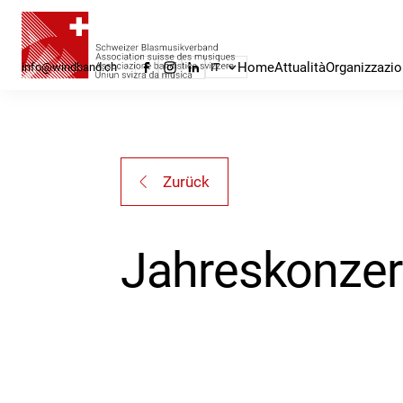
Home
Attualità
Organizzazi
info@windband.ch
IT
Zurück
Jahreskonzer