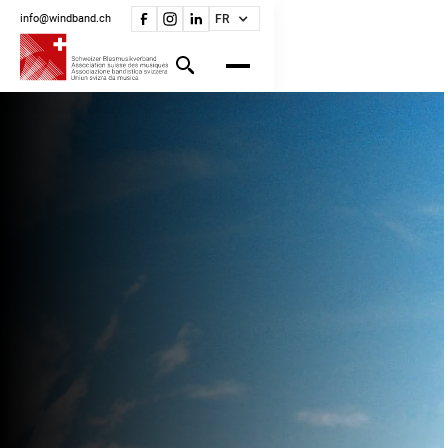
info@windband.ch
FR