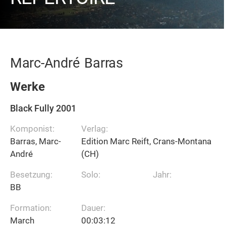
Marc-André
Barras
Werke
Black Fully 2001
Komponist:
Verlag:
Barras, Marc-
Edition Marc Reift, Crans-Montana
André
(CH)
Besetzung:
Solo:
Jahr:
BB
Formation:
Dauer:
March
00:03:12