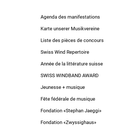
Komponist:
Berra, Pietro
Verlag:
Besetzung:
Solo:
Agenda des manifestations
Formation:
March
Dauer:
Karte unserer Musikvereine
Liste des pièces de concours
Sempione
Swiss Wind Repertoire
Komponist:
Berra, Pietro
Verlag:
Année de la littérature suisse
Besetzung:
CB
Solo:
SWISS WINDBAND AWARD
Formation:
March
Dauer:
Jeunesse + musique
Il bel Soldatin
Fête fédérale de musique
Komponist:
Berra, Pietro
Verlag:
Fondation «Stephan Jaeggi»
Besetzung:
CB
Solo:
Fondation «Zwyssighaus»