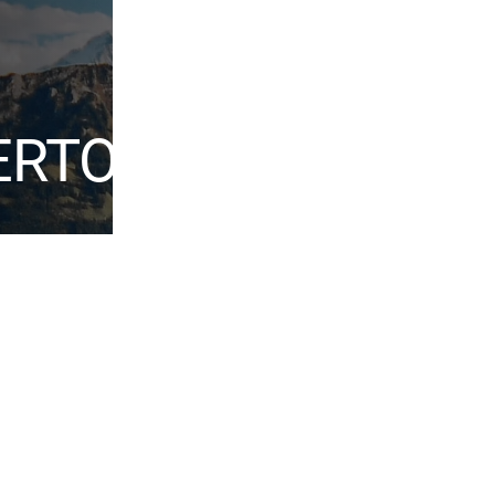
ERTOIRE
Werke
Il bel Soldatin