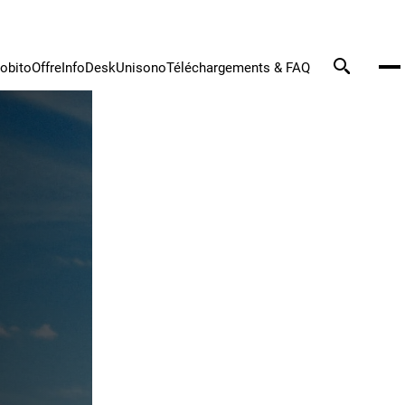
tobito
Offre
InfoDesk
Unisono
Téléchargements & FAQ