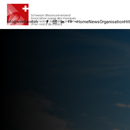
Home
News
Organisation
Hi
info@windband.ch
FR