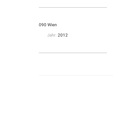
0:04:11
Kliment Johann KG, 1090 Wien
Jahr:
2012
0:03:30