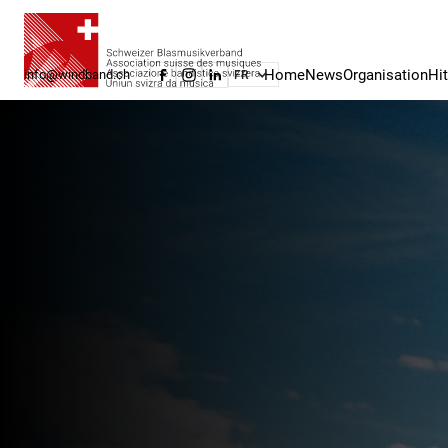
Home
News
Organisation
Hi
info@windband.ch
FR