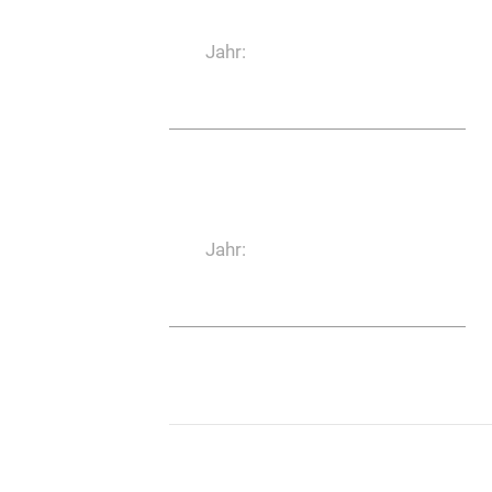
BIM, Bulle
Jahr:
0:05:00
Topscores Edition
Jahr: