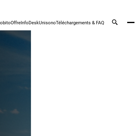
tobito
Offre
InfoDesk
Unisono
Téléchargements & FAQ