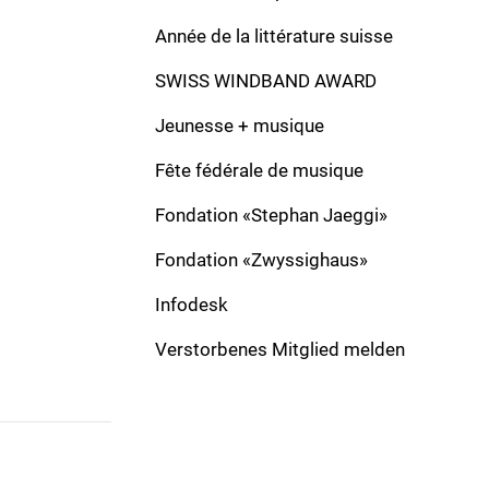
Komponist:
Bovet, Joseph
Verlag:
Année de la littérature suisse
Besetzung:
CB, BB
Solo:
SWISS WINDBAND AWARD
Formation:
Original piece
Dauer:
0
Jeunesse + musique
La fanfare du printemps
Fête fédérale de musique
Komponist:
Bovet, Joseph
Verlag:
Fondation «Stephan Jaeggi»
Besetzung:
CB, BB
Solo:
Fondation «Zwyssighaus»
Formation:
March
Dauer:
Infodesk
Verstorbenes Mitglied melden
ADRESSE