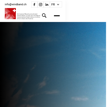
info@windband.ch
FR