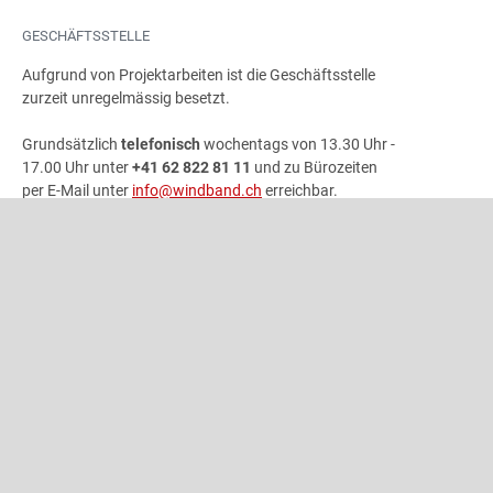
GESCHÄFTSSTELLE
Aufgrund von Projektarbeiten ist die Geschäftsstelle
zurzeit unregelmässig besetzt.
Grundsätzlich
telefonisch
wochentags von 13.30 Uhr -
17.00 Uhr unter
+41 62 822 81 11
und zu Bürozeiten
per E-Mail unter
info@windband.ch
erreichbar.
Die Geschäftsstelle ist wie folgt nicht besetzt:
- 01.- 31.07.2026
- 25.09. - 09.10.2026
- 21.-31.12.2026
ADRESSE
Schweizer Blasmusikverband
Gönhardweg 32
5000 Aarau