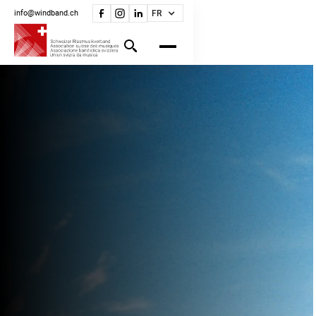
info@windband.ch
FR