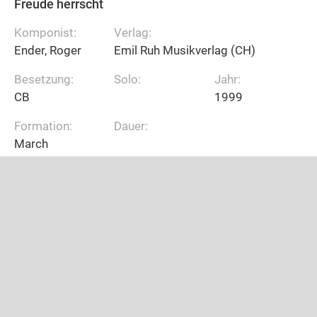
Freude herrscht
Komponist:
Verlag:
Ender, Roger
Emil Ruh Musikverlag (CH)
Besetzung:
Solo:
Jahr:
CB
1999
Formation:
Dauer:
March
GESCHÄFTSSTELLE
Aufgrund von Projektarbeiten ist die Geschäftsstelle
zurzeit unregelmässig besetzt.
Grundsätzlich
telefonisch
wochentags von 13.30 Uhr -