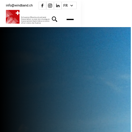
info@windband.ch
FR