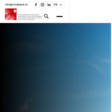
info@windband.ch
FR