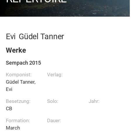
Evi
Güdel Tanner
Werke
Sempach 2015
Komponist:
Verlag:
Güdel Tanner,
Evi
Besetzung:
Solo:
Jahr:
CB
Formation:
Dauer:
March