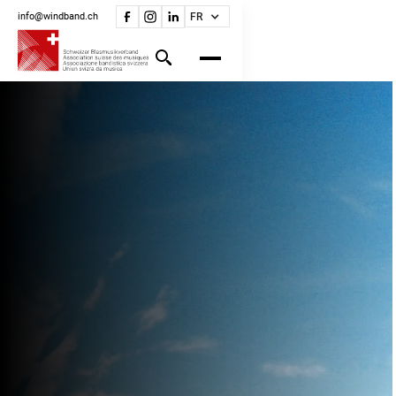
info@windband.ch
FR