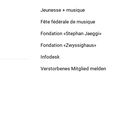
Komponist:
Kaufmann, Willi
Verlag:
Jeunesse + musique
Besetzung:
CB, Choir
Solo:
Fête fédérale de musique
Formation:
Original piece
Dauer:
Fondation «Stephan Jaeggi»
Fondation «Zwyssighaus»
Infodesk
Verstorbenes Mitglied melden
ADRESSE
Schweizer Blasmusikverband
Gönhardweg 32
5000 Aarau
+41 62 822 81 11
info@windband.ch