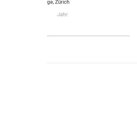
Hug & Co. Musikverlage, Zürich
Jahr: