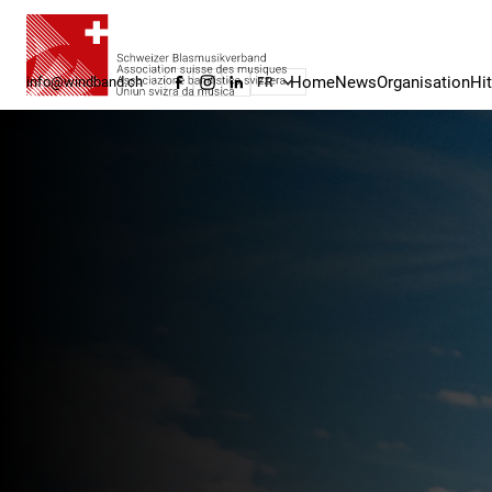
Home
News
Organisation
Hi
info@windband.ch
FR