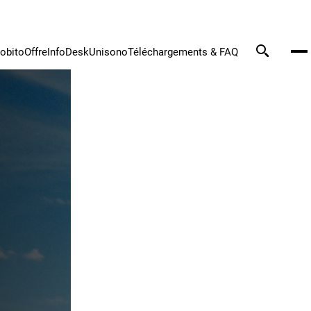
tobito
Offre
InfoDesk
Unisono
Téléchargements & FAQ