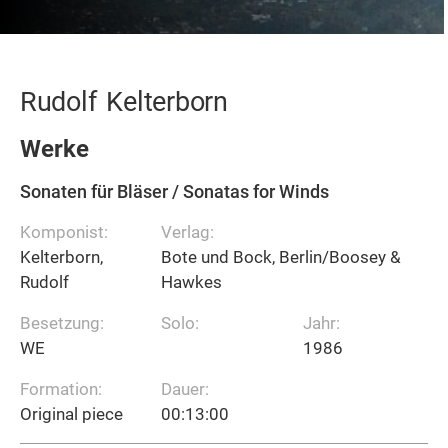
Rudolf
Kelterborn
Werke
Sonaten für Bläser / Sonatas for Winds
Komponist:
Verlag:
Kelterborn,
Bote und Bock, Berlin/Boosey &
Rudolf
Hawkes
Besetzung:
Solo:
Jahr:
WE
1986
Formation:
Dauer:
Original piece
00:13:00