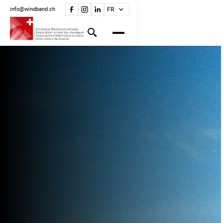
info@windband.ch
FR