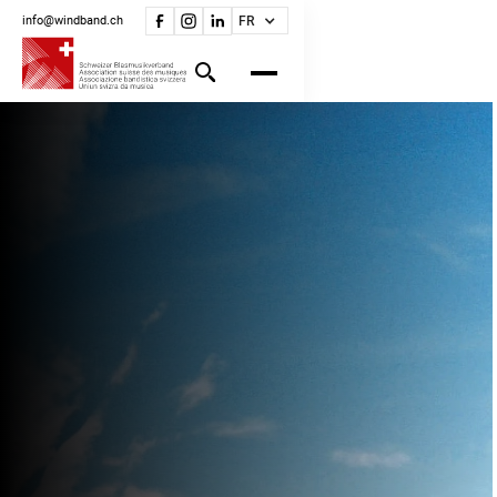
info@windband.ch
FR