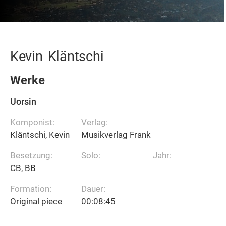
Kevin
Kläntschi
Werke
Uorsin
Komponist:
Verlag:
Kläntschi, Kevin
Musikverlag Frank
Besetzung:
Solo:
Jahr:
CB, BB
Formation:
Dauer:
Original piece
00:08:45