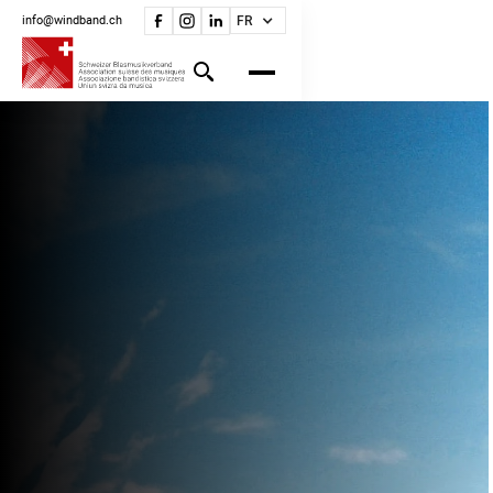
info@windband.ch
FR