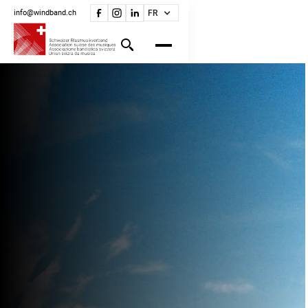
info@windband.ch
FR