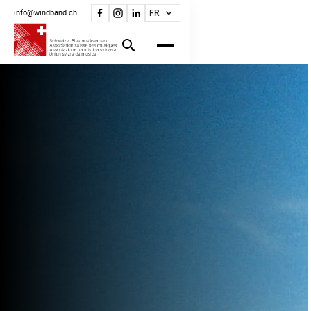
info@windband.ch
FR