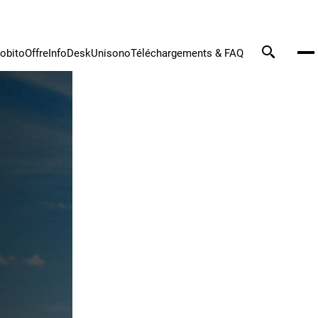
tobito
Offre
InfoDesk
Unisono
Téléchargements & FAQ