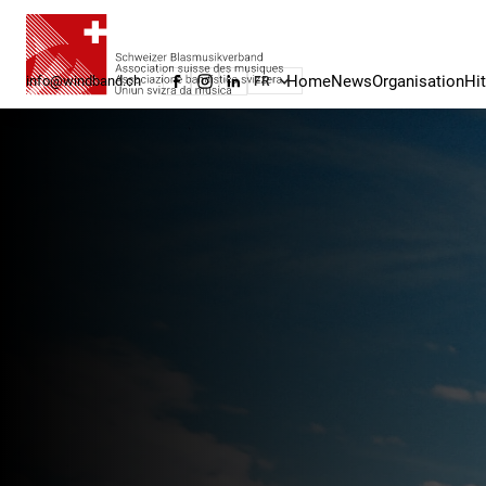
Home
News
Organisation
Hi
info@windband.ch
FR