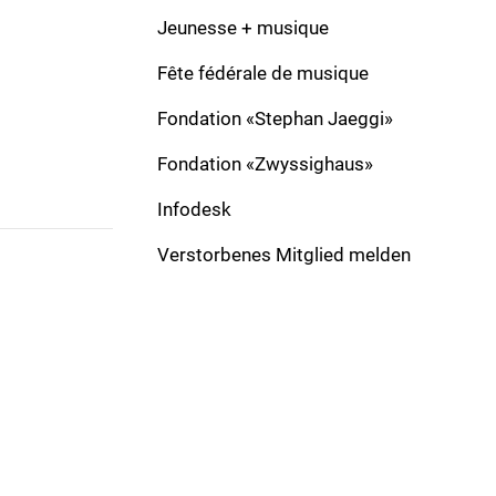
Komponist:
Schell, Karl
Verlag:
Jeunesse + musique
Besetzung:
Solo:
Fête fédérale de musique
Formation:
March
Dauer:
Fondation «Stephan Jaeggi»
Fondation «Zwyssighaus»
Infodesk
Verstorbenes Mitglied melden
ADRESSE
Schweizer Blasmusikverband
Gönhardweg 32
5000 Aarau
+41 62 822 81 11
info@windband.ch