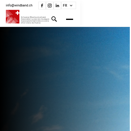
info@windband.ch
FR