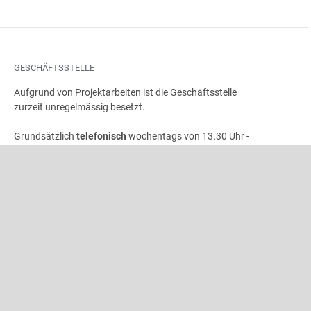
GESCHÄFTSSTELLE
Aufgrund von Projektarbeiten ist die Geschäftsstelle
zurzeit unregelmässig besetzt.
Grundsätzlich
telefonisch
wochentags von 13.30 Uhr -
17.00 Uhr unter
+41 62 822 81 11
und zu Bürozeiten
per E-Mail unter
info@windband.ch
erreichbar.
Die Geschäftsstelle ist wie folgt nicht besetzt:
- 25.09. - 09.10.2026
- 21.-31.12.2026
ADRESSE
Schweizer Blasmusikverband
Gönhardweg 32