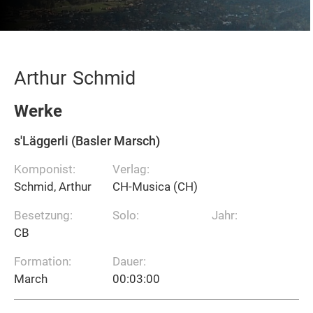
Arthur
Schmid
Werke
s'Läggerli (Basler Marsch)
Komponist:
Verlag:
Schmid, Arthur
CH-Musica (CH)
Besetzung:
Solo:
Jahr:
CB
Formation:
Dauer:
March
00:03:00