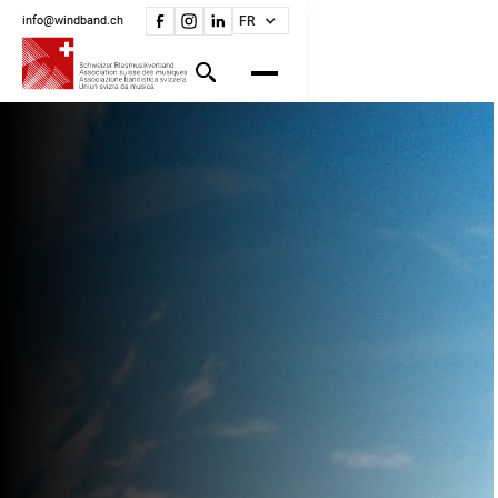
info@windband.ch
FR