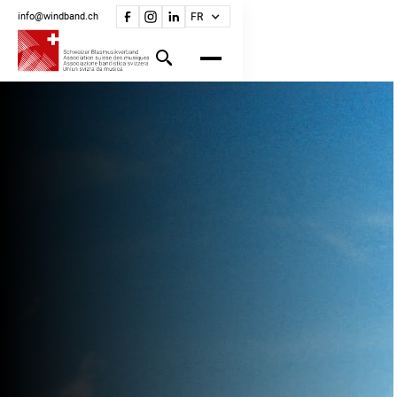
info@windband.ch
FR