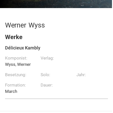
Werner
Wyss
Werke
Délicieux Kambly
Komponist:
Verlag:
Wyss, Werner
Besetzung:
Solo:
Jahr:
Formation:
Dauer:
March