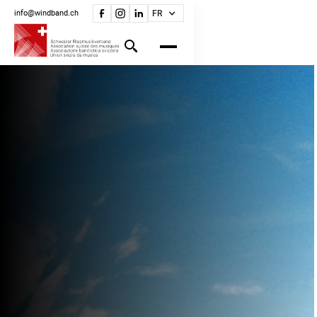
info@windband.ch
FR