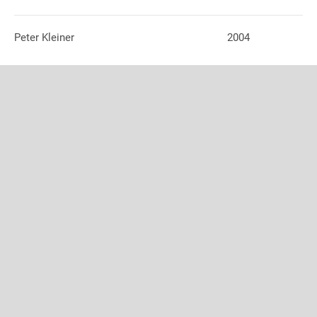
Peter Kleiner
2004
Ernst Baumann
2004
Eduard Zurwerra
2002
Josef Zinner
2002
Erich Schwab
2002
Fritz Neukomm
2002