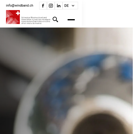
info@windband.ch
DE