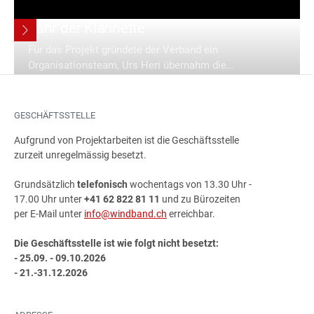
Jahr der Klarinette
Für das Projekt gründete der Verband ein
Organisationsteam, Urs Heri übernahm die
Projektleitung. Die Aktivitäten des Jahres der
Klarinette wurden in vier Hauptgebiete unterteilt.
Erstens forderte der SBV alle angeschlossenen
GESCHÄFTSSTELLE
Vereine auf, innovative Events zu entwickeln, um die
Aufgrund von Projektarbeiten ist die Geschäftsstelle
Klarinette möglichst gut präsentieren zu können.
zurzeit unregelmässig besetzt.
Alle gemeldeten Ereignisse wurden auf der Website
aufgelistet und beworben. Gleichzeitig nahmen sie
Grundsätzlich
telefonisch
wochentags von 13.30 Uhr -
an einem Wettbewerb um die originellste
17.00 Uhr unter
+41 62 822 81 11
und zu Bürozeiten
Konzertidee teil.
per E-Mail unter
info@windband.ch
erreichbar.
Die Geschäftsstelle ist wie folgt nicht besetzt:
- 25.09. - 09.10.2026
- 21.-31.12.2026