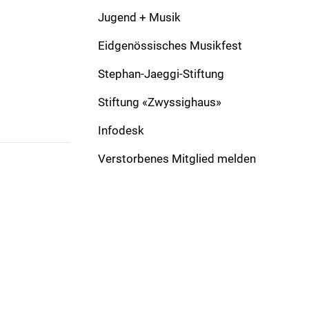
Komponist:
Bachmann, Fritz
Verlag:
Jugend + Musik
Besetzung:
CB
Solo:
Eidgenössisches Musikfest
Formation:
March
Dauer:
Stephan-Jaeggi-Stiftung
Stiftung «Zwyssighaus»
Infodesk
Verstorbenes Mitglied melden
ADRESSE
Schweizer Blasmusikverband
Gönhardweg 32
5000 Aarau
+41 62 822 81 11
info@windband.ch