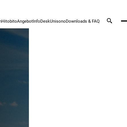
n
Hitobito
Angebot
InfoDesk
Unisono
Downloads & FAQ