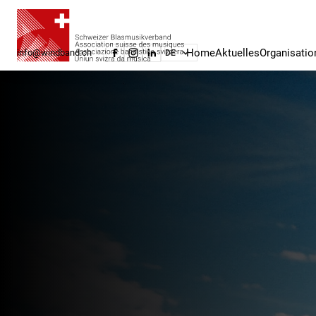
Home
Aktuelles
Organisatio
info@windband.ch
DE