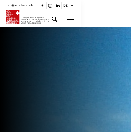
info@windband.ch
DE