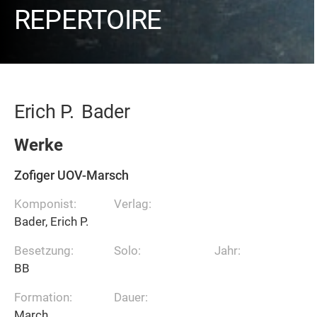
REPERTOIRE
Erich P.
Bader
Werke
Zofiger UOV-Marsch
Komponist:
Verlag:
Bader, Erich P.
Besetzung:
Solo:
Jahr:
BB
Formation:
Dauer:
March