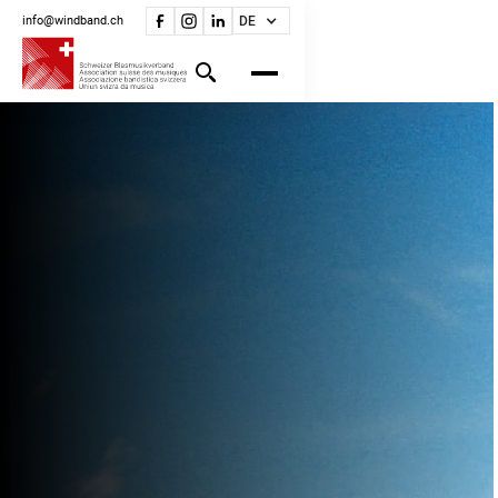
info@windband.ch
DE