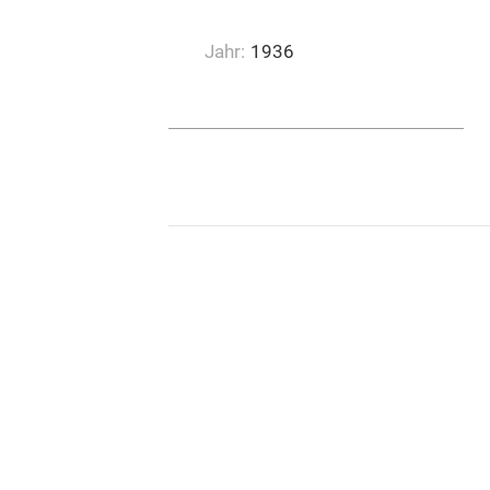
Euphonia, Wädenswil
Jahr:
1936