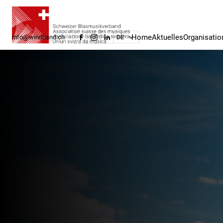
Home
Aktuelles
Organisatio
info@windband.ch
DE