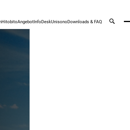
n
Hitobito
Angebot
InfoDesk
Unisono
Downloads & FAQ