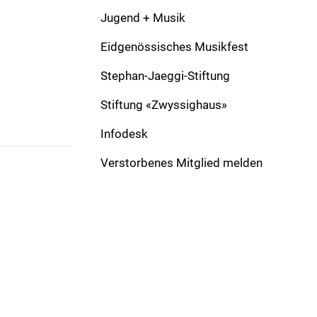
Komponist:
Bruggmann, Heidi
Verlag:
Jugend + Musik
Besetzung:
Solo:
Eidgenössisches Musikfest
Formation:
Original piece
Dauer:
Stephan-Jaeggi-Stiftung
Stiftung «Zwyssighaus»
Infodesk
Verstorbenes Mitglied melden
ADRESSE
Schweizer Blasmusikverband
Gönhardweg 32
5000 Aarau
+41 62 822 81 11
info@windband.ch