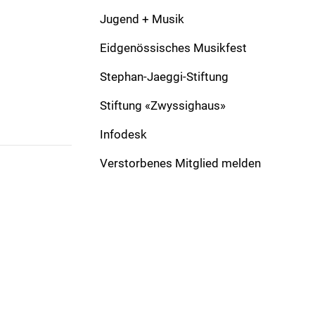
Komponist:
Camenzind, Hubert
Verlag:
Jugend + Musik
Besetzung:
Solo:
Eidgenössisches Musikfest
Formation:
March
Dauer:
Stephan-Jaeggi-Stiftung
Stiftung «Zwyssighaus»
Infodesk
Verstorbenes Mitglied melden
ADRESSE
Schweizer Blasmusikverband
Gönhardweg 32
5000 Aarau
+41 62 822 81 11
info@windband.ch