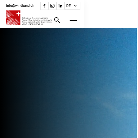
info@windband.ch
DE