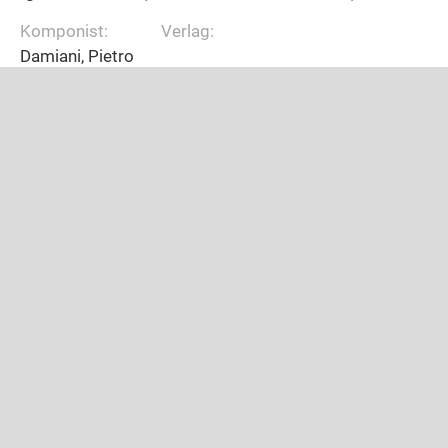
Komponist:
Verlag:
Damiani, Pietro
Besetzung:
Solo:
Jahr:
Formation:
Dauer:
March
Festoso
Komponist:
Verlag:
Damiani, Pietro
Besetzung:
Solo:
Jahr:
CB
Formation:
Dauer:
March