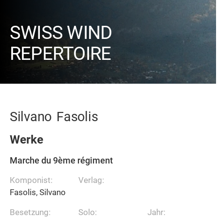
SWISS WIND
REPERTOIRE
Silvano
Fasolis
Werke
Marche du 9ème régiment
Komponist:
Verlag:
Fasolis, Silvano
Besetzung:
Solo:
Jahr: