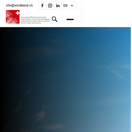
info@windband.ch
DE