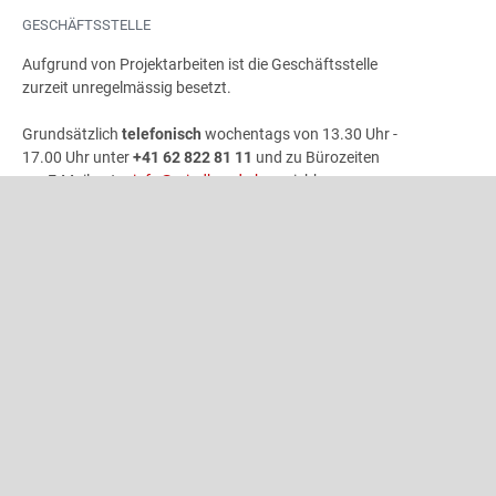
GESCHÄFTSSTELLE
Aufgrund von Projektarbeiten ist die Geschäftsstelle
zurzeit unregelmässig besetzt.
Grundsätzlich
telefonisch
wochentags von 13.30 Uhr -
17.00 Uhr unter
+41 62 822 81 11
und zu Bürozeiten
per E-Mail unter
info@windband.ch
erreichbar.
Die Geschäftsstelle ist wie folgt nicht besetzt:
- 25.09. - 09.10.2026
- 21.-31.12.2026
ADRESSE
Schweizer Blasmusikverband
Gönhardweg 32
5000 Aarau
+41 62 822 81 11