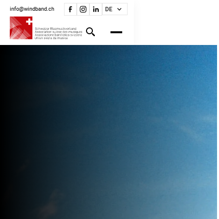
info@windband.ch
DE