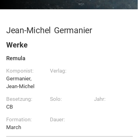
Jean-Michel
Germanier
Werke
Remula
Komponist:
Verlag:
Germanier,
Jean-Michel
Besetzung:
Solo:
Jahr:
CB
Formation:
Dauer:
March